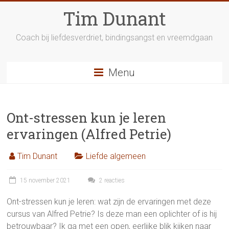
Ga
Tim Dunant
naar
inhoud
Coach bij liefdesverdriet, bindingsangst en vreemdgaan
Menu
Ont-stressen kun je leren
ervaringen (Alfred Petrie)
Tim Dunant
Liefde algemeen
15 november 2021
2 reacties
Ont-stressen kun je leren: wat zijn de ervaringen met deze
cursus van Alfred Petrie? Is deze man een oplichter of is hij
betrouwbaar? Ik ga met een open, eerlijke blik kijken naar