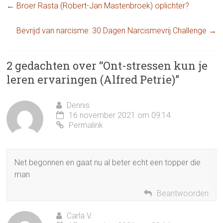
←
Broer Rasta (Robert-Jan Mastenbroek) oplichter?
Bevrijd van narcisme: 30 Dagen Narcismevrij Challenge
→
2 gedachten over “
Ont-stressen kun je
leren ervaringen (Alfred Petrie)
”
Dennis
16 november 2021 om 09:14
Permalink
Net begonnen en gaat nu al beter echt een topper die
man
Beantwoorden
Carla V.