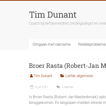
Ga
naar
Tim Dunant
inhoud
Coach bij liefdesverdriet, bindingsangst en v
Omgaan met narcisme
Relatieprobleme
Broer Rasta (Robert-Jan M
Tim Dunant
Liefde algemeen
9 juli 2021
4 reacties
Is Broer Rasta (Robert-Jan Mastenbroek) opl
teruggekomen. En langzaam melden steeds mee