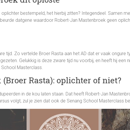
oplichter bestempeld, het hierbij zitten? Integendeel. Samen met
 gebeurde datgene waardoor Robert-Jan Mastenbroek geen oplichter
tijd. Zo vertelde Broer Rasta aan het AD dat er vaak ongure types
n gezeten. Gelukkig is deze zware tijd nu voorbij, en heeft hij 
 School Masterclass.
Broer Rasta): oplichter of niet?
 gedupeerden in de kou laten staan. Dat heeft Robert-Jan Masten
 cursus volgt, zul je zien dat ook de Senang School Masterclass b