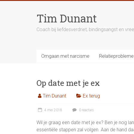
Ga
naar
Tim Dunant
inhoud
Coach bij liefdesverdriet, bindingsangst en v
Omgaan met narcisme
Relatieprobleme
Op date met je ex
Tim Dunant
Ex terug
4 mei 2018
0 reacties
Wil je graag een date met je ex? Ben je nog lang
essentiële stappen zal volgen. Aan de hand da