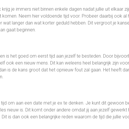
 krijg je immers niet binnen enkele dagen nadat jullie uit elkaar z
rust komen. Neem hier voldoende tijd voor. Probeer daarbij ook a
r wat langer dan wat korter geduld hebben. Dit vergroot je kanse
aan gaat beginnen.
n is het goed om eerst tijd aan jezelf te besteden. Door bijvoo
lf ook een nieuw mens. Dit kan weleens heel belangrijk zijn voor
ijft, dan is de kans groot dat het opnieuw fout zal gaan. Het heef
n.
 tijd om aan een date met je ex te denken. Je kunt dit gewoon be
es nieuw is. Dit komt onder andere omdat jij aan jezelf gewerkt
x. Dit is dan ook een belangrijke reden waarom de tijd die jullie v