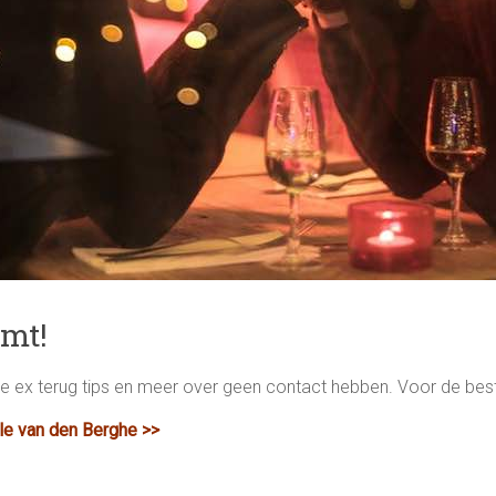
emt!
ze ex terug tips en meer over geen contact hebben. Voor de be
le van den Berghe >>