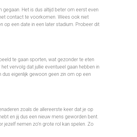
ijn gegaan. Het is dus altijd beter om eerst even
l het contact te voorkomen. Wees ook niet
n op een date in een later stadium. Probeer dit
rbeeld te gaan sporten, wat gezonder te eten
 het vervolg dat jullie eventueel gaan hebben in
t dan dus eigenlijk gewoon geen zin om op een
naderen zoals de allereerste keer dat je op
 hebt en jij dus een nieuw mens geworden bent.
oor jezelf nemen zo’n grote rol kan spelen. Zo