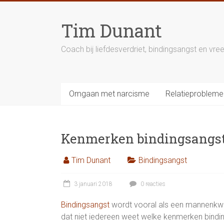
Ga
naar
Tim Dunant
inhoud
Coach bij liefdesverdriet, bindingsangst en v
Omgaan met narcisme
Relatieprobleme
Kenmerken bindingsangs
Tim Dunant
Bindingsangst
3 januari 2018
0 reacties
Bindingsangst
wordt vooral als een mannenkwa
dat niet iedereen weet welke kenmerken bindings