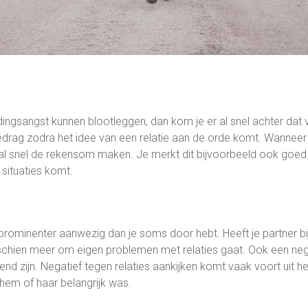
dingsangst kunnen blootleggen, dan kom je er al snel achter dat
edrag zodra het idee van een relatie aan de orde komt. Wanneer
 je al snel de rekensom maken. Je merkt dit bijvoorbeeld ook go
situaties komt.
rominenter aanwezig dan je soms door hebt. Heeft je partner bij
isschien meer om eigen problemen met relaties gaat. Ook een ne
d zijn. Negatief tegen relaties aankijken komt vaak voort uit het 
hem of haar belangrijk was.